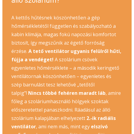
álló szolárium?
A kettős hűtésnek köszönhetően a gép
hőmérsékletétől független és szabályozható a
kabin klímája, magas fokú napozási komfortot
biztosít, így megszűnik az égető forróság
érzése.
A tető ventilátor ugyanis felülről hűti,
fújja a vendéget!
A szolárium csövek
egyenletes hőmérséklete – a második keringető
ventilátornak köszönhetően – egyenletes és
szép barnulást tesz lehetővé „tetőtől
talpig”!
Nincs többé fehéren maradt láb
, amire
főleg a szoláriumhasználó hölgyek szoktak
előszeretettel panaszkodni. Ráadásul az álló
szolárium kalapjában elhelyezett
2.-ik radiális
ventilátor
, ami nem más, mint egy
elszívó