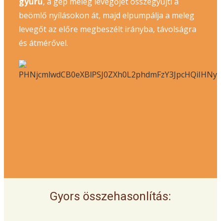
gyűrű
, a gép meleg levegőjét összegyűjti a
beömlő nyílásokon át, majd elpumpálja a meleg
levegőt az előre megbeszélt irányba, távolságra
és átmérővel.
Gyors összehasonlítás: