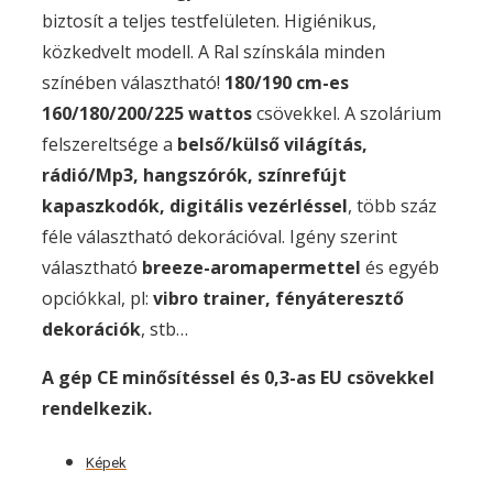
biztosít a teljes testfelületen. Higiénikus,
közkedvelt modell. A Ral színskála minden
színében választható!
180/190 cm-es
160/180/200/225 wattos
csövekkel. A szolárium
felszereltsége a
belső/külső világítás,
rádió/Mp3, hangszórók, színrefújt
kapaszkodók, digitális vezérléssel
, több száz
féle választható dekorációval. Igény szerint
választható
breeze-aromapermettel
és egyéb
opciókkal, pl:
vibro trainer, fényáteresztő
dekorációk
, stb…
A gép CE minősítéssel és 0,3-as EU csövekkel
rendelkezik.
Képek