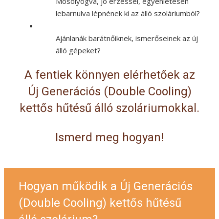
Mosolyogva, jó érzéssel, egyenletesen
lebarnulva lépnének ki az álló szoláriumból?
Ajánlanák barátnőiknek, ismerőseinek az új
álló gépeket?
A fentiek könnyen elérhetőek az
Új Generációs (Double Cooling)
kettős hűtésű álló szoláriumokkal.
Ismerd meg hogyan!
Hogyan működik a Új Generációs
(Double Cooling) kettős hűtésű